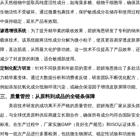
从天然植物中提取高纯度活性成分，如海藻多糖、植物干细胞等，确保其
生物活性不受破坏。通过微囊包裹技术，保护敏感成分在储存和使用过程
中保持稳定，延长产品有效期。
渗透增强系统
：为了提升精华素的吸收效果，碧妍海恩研发了专利的纳米
载体技术。该系统能将活性成分分解为微小粒子，使其更容易穿透皮肤屏
障，直达肌底，从而最大化护肤功效。这一技术不仅提高了产品效率，还
减少了对皮肤的刺激，适合敏感肌使用。
定制化配方研发
：针对不同肤质和年龄层的需求，碧妍海恩推出了多款活
力精华素变体。通过大数据分析和消费者反馈，研发团队不断优化配方，
例如添加抗氧化成分抵御环境污染，或融合保湿因子增强皮肤屏障功能。
三、质量管控：从原料到成品的全链条保障
美容技术研发的成功离不开严格的质量管控。碧妍海恩厂家从源头抓
起，与全球优质原料供应商建立长期合作，确保所有成分均符合国际安全
标准。在生产过程中，厂家实施GMP（良好生产规范）和ISO认证体系，
对每一批次产品进行多重检测，包括微生物测试、稳定性试验和功效验