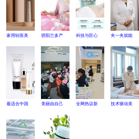
家用轻医美
骄阳兰多产
科技与匠心
夹一夹就能
品牌
后恢复 全
娜兰娇在美
治糖尿病？
gbeuben高
程跟踪服务
容技术研发
南洋理工大
加斯 直击
与美容技术
领域的创新
学的AI+美
传统护肤与
研发的双重
之路
容技术真的
医美痛点，
护航
能用……还
成为你专业
安全？
贴心的家
最适合中国
美丽由自己
全网热议新
技术驱动美
人肤质的护
把握 成都
时代美容风
丽未来 成
肤产品好用
艺星臻颜新
潮 与元气
都市锦江区
排行榜 基
品AIO全效
兽洗脸一起
歌泽美容技