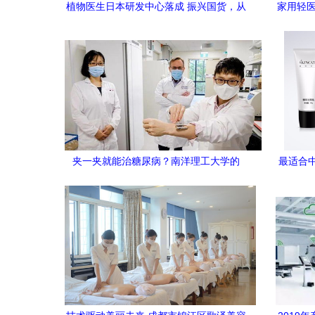
植物医生日本研发中心落成 振兴国货，从
家用轻医
研发开始
护肤与
夹一夹就能治糖尿病？南洋理工大学的
最适合
AI+美容技术真的能用……还安全？
基于