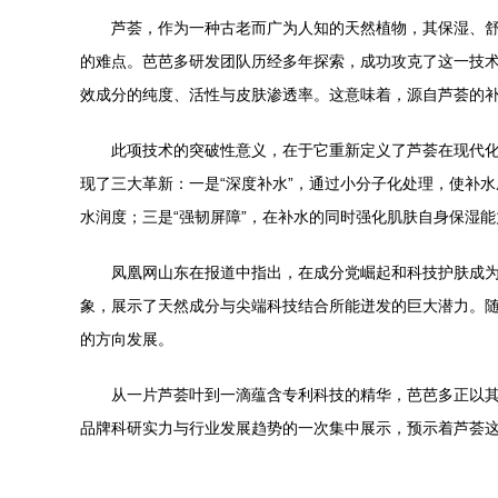
芦荟，作为一种古老而广为人知的天然植物，其保湿、
的难点。芭芭多研发团队历经多年探索，成功攻克了这一技
效成分的纯度、活性与皮肤渗透率。这意味着，源自芦荟的
此项技术的突破性意义，在于它重新定义了芦荟在现代
现了三大革新：一是“深度补水”，通过小分子化处理，使补
水润度；三是“强韧屏障”，在补水的同时强化肌肤自身保湿
凤凰网山东在报道中指出，在成分党崛起和科技护肤成为
象，展示了天然成分与尖端科技结合所能迸发的巨大潜力。
的方向发展。
从一片芦荟叶到一滴蕴含专利科技的精华，芭芭多正以其
品牌科研实力与行业发展趋势的一次集中展示，预示着芦荟