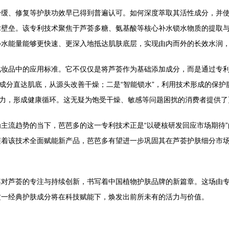
舒缓、修复等护肤功效早已得到普遍认可。如何深度萃取其活性成分，并
术壁垒。该专利技术聚焦于芦荟多糖、氨基酸等核心补水锁水物质的提取
补水能量能够更快速、更深入地抵达肌肤底层，实现由内而外的长效水润
化妆品中的应用标准。它不仅仅是将芦荟作为基础添加成分，而是通过专
水成分直达肌底，从源头改善干燥；二是“智能锁水”，利用技术形成的保
能力，形成健康循环。这无疑为饱受干燥、敏感等问题困扰的消费者提供
主流趋势的当下，芭芭多的这一专利技术正是“以硬核研发回应市场期待
随着该技术全面赋能新产品，芭芭多有望进一步巩固其在芦荟护肤细分市
对芦荟的专注与持续创新，书写着中国植物护肤品牌的新篇章。这场由专
这一经典护肤成分将在科技赋能下，焕发出前所未有的活力与价值。