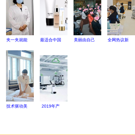
国货，从研
加斯 直击
与美容技术
领域的创新
发开始
传统护肤与
研发的双重
之路
医美痛点，
护航
成为你专业
贴心的家
夹一夹就能
最适合中国
美丽由自己
全网热议新
治糖尿病？
人肤质的护
把握 成都
时代美容风
南洋理工大
肤产品好用
艺星臻颜新
潮 与元气
学的AI+美
排行榜 基
品AIO全效
兽洗脸一起
容技术真的
于现代美容
美白上市发
乘风破浪，
能用……还
技术研发的
布会盛大召
探究美容技
安全？
深度解析
开
术研发的未
来方向
技术驱动美
2019年产
丽未来 成
品设计新趋
都市锦江区
势 7大美容
歌泽美容技
技术研发影